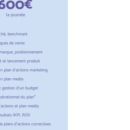
600
€
la journée
ché, benchmark
iques de vente
 marque, positionnement
 et lancement produit
un plan d'actions marketing
un plan media
t gestion d'un budget
érationnel du plan*
'actions et plan media
ultats (KPI, ROI)
e plans d'actions correctives