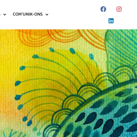
S
COM’UNIK-ONS