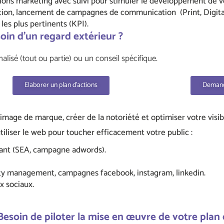
tions marketing avec suivi pour stimuler le développement de vo
ion, l
ancement de campagnes de communication (Print, Digital
les plus pertinents (KPI).
oin d’un regard extérieur ?
lisé (tout ou partie) ou un conseil spécifique.
Elaborer un plan d'actions
Demande
e image de marque, créer de la notoriété et optimiser votre visib
 utiliser le web pour toucher efficacement votre public :
yant (SEA, campagne adwords).
ty management, campagnes facebook, instagram, linkedin.
ux sociaux.
Besoin de piloter la mise en œuvre de votre pla