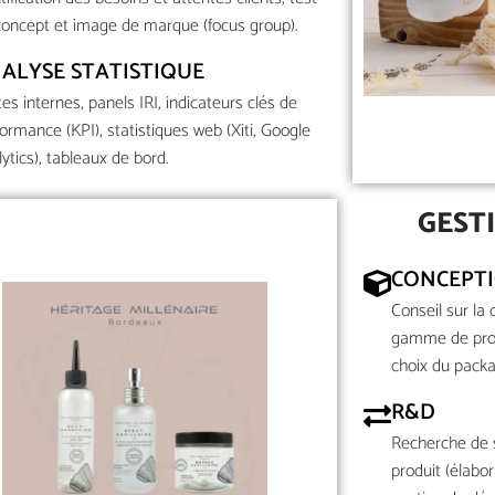
concept et image de marque (focus group).
ALYSE STATISTIQUE
es internes, panels IRI, indicateurs clés de
ormance (KPI), statistiques web (Xiti, Google
ytics), tableaux de bord.
GEST
CONCEPT
Conseil sur la
gamme de produ
choix du packa
R&D
Recherche de 
produit (élabo