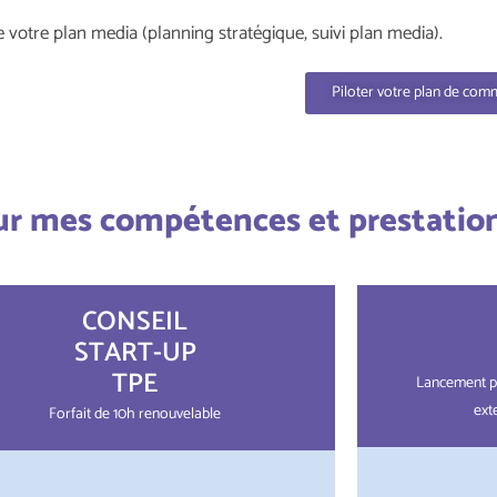
 votre plan media (planning stratégique, suivi plan media).
Piloter votre plan de com
sur mes compétences et prestatio
CONSEIL
START-UP
TPE
Lancement p
ext
Forfait de 10h renouvelable