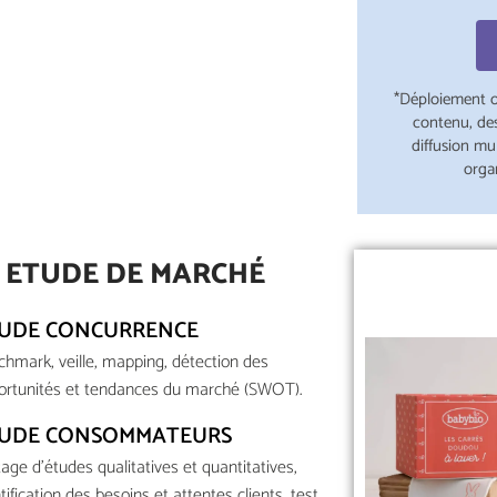
*Déploiement o
contenu, de
diffusion mu
orga
ETUDE DE MARCHÉ
UDE CONCURRENCE
chmark, veille, mapping, détection des
ortunités et tendances du marché (SWOT).
UDE CONSOMMATEURS
tage d'études qualitatives et quantitatives,
tification des besoins et attentes clients, test