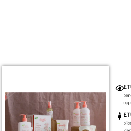
ET
ben
opp
ET
pilo
iden