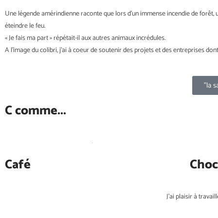
Une légende amérindienne raconte que lors d’un immense incendie de forêt, un p
éteindre le feu.
« Je fais ma part » répétait-il aux autres animaux incrédules.
A l’image du colibri, j’ai à coeur de soutenir des projets et des entreprises dont
"la 
C comme...
Café
Choc
J’ai plaisir à trava