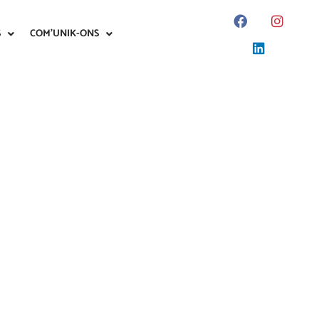
S
COM’UNIK-ONS