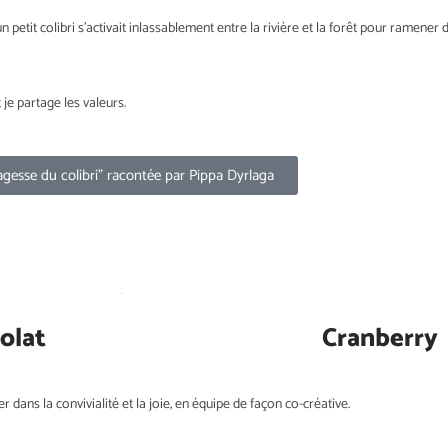
etit colibri s’activait inlassablement entre la rivière et la forêt pour ramene
 je partage les valeurs.
sagesse du colibri" racontée par Pippa Dyrlaga
olat
Cranberry
iller dans la convivialité et la joie, en équipe de façon co-créative.