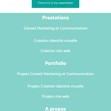
u
S'inscrire à ma newsletter
e
Prestations
s
É
Conseil Marketing et Communication
v
Création identité visuelle
è
Création site web
n
Portfolio
e
m
Projets Conseil Marketing et Communication
e
Projets Création identité visuelle
n
Projets site web
t
A propos
s