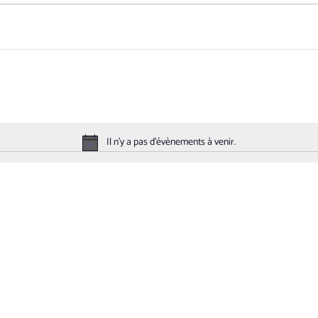
Il n’y a pas d’évènements à venir.
N
o
t
i
c
e