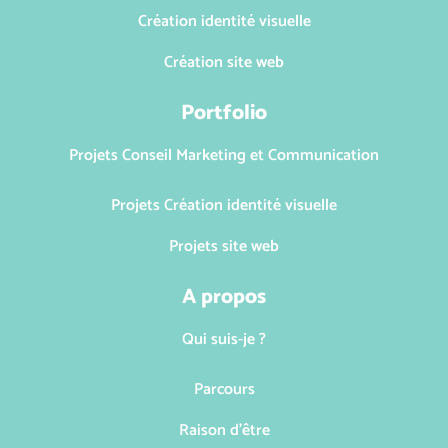
e
Création identité visuelle
v
Création site web
u
Portfolio
e
s
Projets Conseil Marketing et Communication
É
Projets Création identité visuelle
v
Projets site web
è
A propos
n
e
Qui suis-je ?
m
Parcours
e
Raison d'être
n